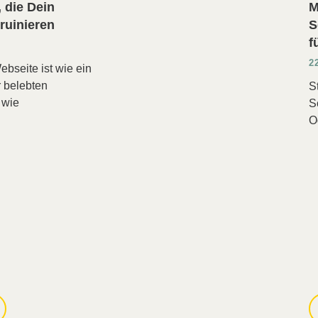
, die Dein
M
ruinieren
S
f
2
ebseite ist wie ein
r belebten
S
 wie
S
O