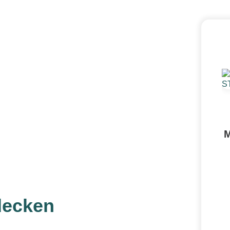
M
decken