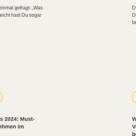
inmal gefragt: „Was
D
eicht hast Du sogar
D
b
s 2024: Must-
W
nehmen im
V
b