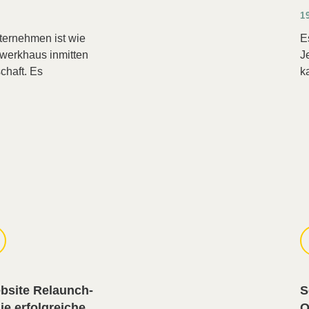
1
nternehmen ist wie
E
werkhaus inmitten
J
chaft. Es
k
ebsite Relaunch-
S
ie erfolgreiche
O