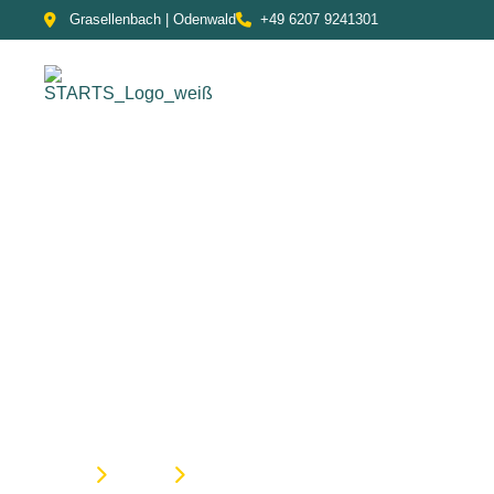
Grasellenbach | Odenwald
+49 6207 9241301
Aktuelles & Wis
aus dem Bereic
HOME
BLOG
WEBDESIGN