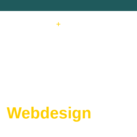
Referenzen
Team
Job
Leistungen
Home
senswertes
h
Webdesign