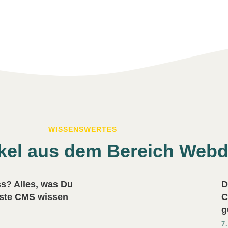
WISSENSWERTES
ikel aus dem Bereich Web
s? Alles, was Du
D
este CMS wissen
C
g
7