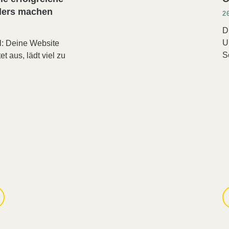
ders machen
2
D
U
l: Deine Website
S
et aus, lädt viel zu