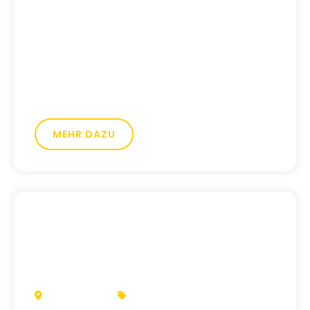
ihrem Weg in Ausbildung und Arbeit.
Gemeinsam haben wir den Außenauftritt
komplett neu gedacht, von der
Markenstrategie über das Corporate
Design bis hin zur Website. Das Ergebnis:
ein authentischer Look, der zeigt, wofür
Job Central steht.
MEHR DAZU
HEPPENHEIM
KOMPOSTIERUNGSANLAGEN