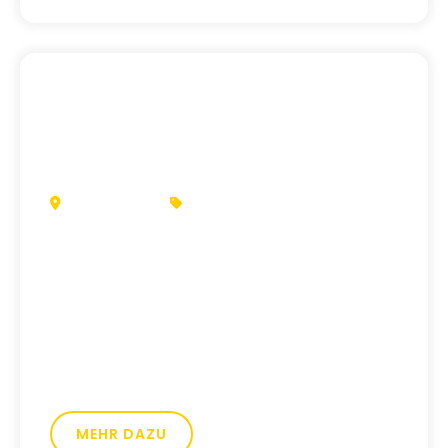
DOSSENHEIM
ZAHNARZT
Dr. Miriam Seibel
Willkommen in einer neuen Ära der
Patientenbetreuung: Dr. Miriam Seibels
Webseite vereinfacht Ihren
Zahnarztbesuch durch moderne
Technologie und benutzerfreundliches
Design.
MEHR DAZU