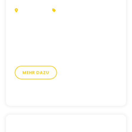
LAMPERTHEIM
VERMESSUNGSBÜRO
Matthias Hummel
Die Reise des Vermessungsbüro Hummel:
Wie aus zwei Unternehmen eine
einheitliche, zukunftsweisende Online-
Präsenz geschaffen wurde, die die
Geschichte ehrt und Innovation feiert
MEHR DAZU