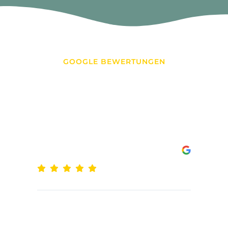
GOOGLE BEWERTUNGEN
Weitere
Kundenstimmen
Karen Sonnenberger
VOR 9 MONATEN
Seit Jahren arbeite ich mit dem Team
von Starts sehr erfolgreich
zusammen. Sowohl bei der