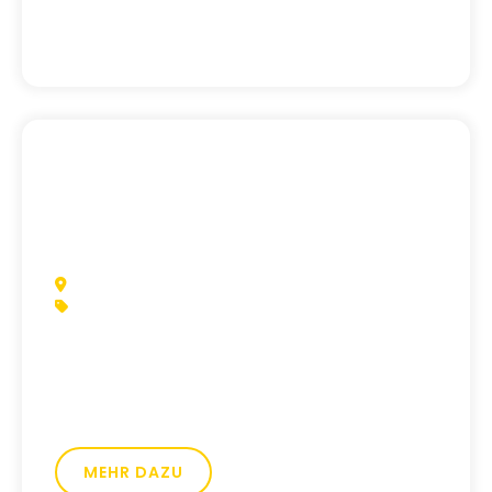
FRANKENTHAL & LUDWIGSHAFEN
GESUNDHEITSWESEN
Nevros Yesiltepe
Eine Website, die den Praxisalltag der
Logopädie spürbar erleichtert.
MEHR DAZU