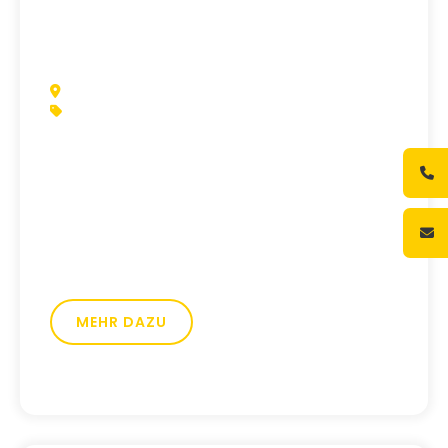
BAD LANGENSALZA
DRUCKEREI UND BUCHBINDEREI
Max Herrmann
Entdecke, wie die Beltz Grafischen
Betriebe durch eine maßgeschneiderte
Arbeitgebermarke, die echte
Verbindungen schafft, nun ihre Traum-
Mitarbeiter*innen finden.
MEHR DAZU