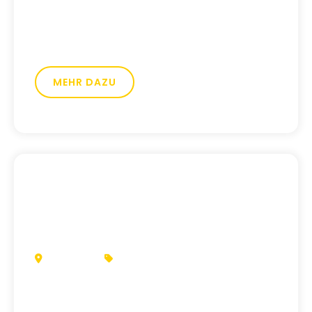
schaffen und die Positionierung als Basis
für eine zukunftsfähige digitale
Ausrichtung zu schärfen.
MEHR DAZU
WEINHEIM
JUGENDHILFE
Ante Rašić
Job Central, begleitet junge Menschen auf