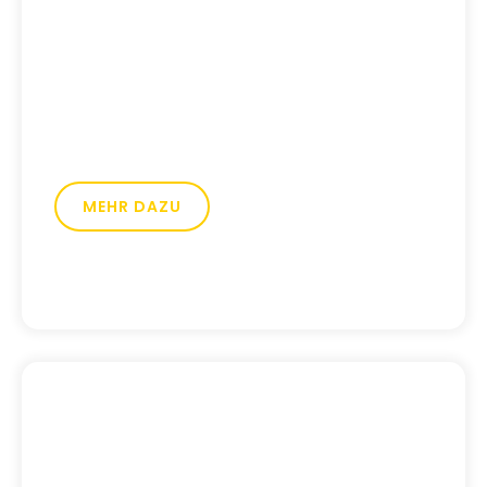
Florian Volk
Entdecke, wie wir Florian seit seiner
Gründung im Jahr 2023 mit Logo,
Corporate Design und einer
mehrsprachigen Webseite unterstützt
haben.
MEHR DAZU