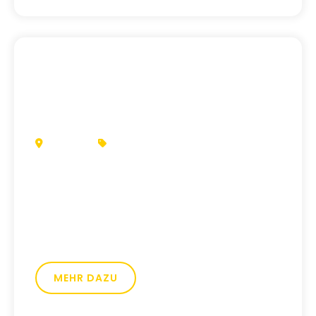
MÜHLTAL
EVENTMARKETING
Daniel Graßmuck
Von der Namensfindung bis zum
Markenauftritt: STARTS Design hat die
konneXtronauten von Beginn an begleitet
und zur sichtbaren Marke entwickelt.
MEHR DAZU