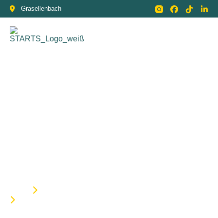
Grasellenbach
HOME
REFERENZEN
MARKENAUFBAU VON BTR OFFICE