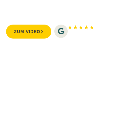
Die Kunst, eine Marke zu formen: Erfahre, wie sich
BTR Office erfolgreich für diverse Kundengruppen
in der Region positioniert hat.
★ ★ ★ ★ ★
ZUM VIDEO
5/5 - 34 Bewertungen