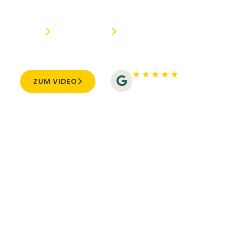
Praxis
HOME
REFERENZEN
LOGOPÄDIE WEBSEITE 
Eine Website, die den Praxisalltag der Lo
★ ★ ★ ★ ★
ZUM VIDEO
5/5 - 34 Bewertungen