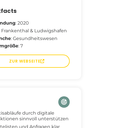
kfacts
ündung
: 2020
: Frankenthal & Ludwigshafen
nche
: Gesundheitswesen
amgröße
: 7
ZUR WEBSEITE
xisabläufe durch digitale
ktionen sinnvoll unterstützen
telisten und Anfragen klar