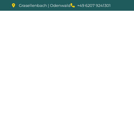
Grasellenbach | Odenwald
+49 6207 9241301
Logopädie Web
klaren Funktio
Patienten und