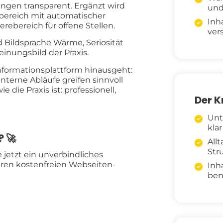
ngen transparent. Ergänzt wird
und
bereich mit automatischer
Inh
ebereich für offene Stellen.
ver
d Bildsprache Wärme, Seriosität
einungsbild der Praxis.
Informationsplattform hinausgeht:
terne Abläufe greifen sinnvoll
 die Praxis ist: professionell,
Der 
Unt
kla
 🚀
All
Str
jetzt ein unverbindliches
ren kostenfreien Webseiten-
Inh
ben