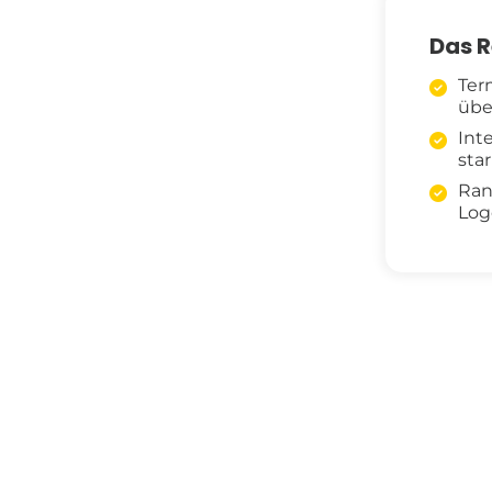
Das R
Ter
übe
Int
sta
Ran
Log