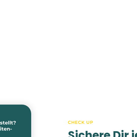
CHECK UP
stellt?
iten-
Sichere Dir 