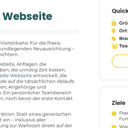
Quic
 Webseite
Gr
Ort
Bra
isitenkarte. Für die Praxis
Te
rundlegenden Neuausrichtung –
eichtern.
ebsite, Anfragen, die
ben, die unnötig Zeit kosten.
ädie Webseite
entwickelt, die
de auf die tatsächlichen Abläufe
nten, Angehörige und
n. Ein persönlicher Teambereich
n, noch bevor der erste Kontakt
Ziele
Pra
unktion. Statt eines generischen
Fun
ein – inklusive aller
ung zur Wartezeit direkt auf der
War